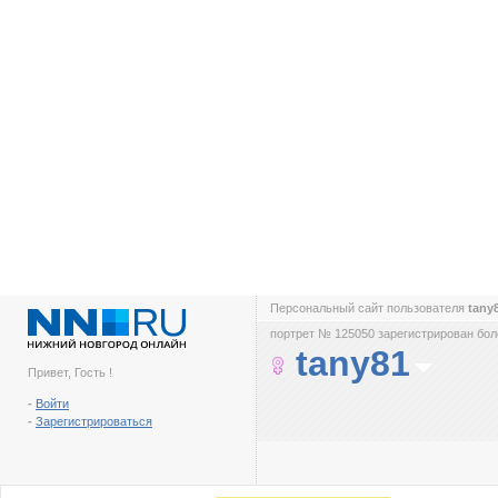
Персональный сайт пользователя
tany
портрет № 125050 зарегистрирован боле
tany81
Привет, Гость !
-
Войти
-
Зарегистрироваться