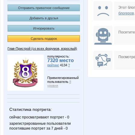
Ladyfirst
MIX-2-MISS
Этот блог
Отправить приватное сообщение
блогеров
.
Добавить в друзья
Игнорировать
belkastrelka
brunia
Посетит
Сделать подарок
Глав-Пристрой (со всех форумов, взрослый)
o_k
oks-mo
популярность:
Посмотре
7320 место
рейтинг
4134
?
Привилегированный
пользователь
8
АлиЛео
Алсу 2
уровня
Статистика портрета:
Лепесток Лотоса
Лисёнок
сейчас просматривают портрет - 0
зарегистрированные пользователи
посетившие портрет за 7 дней - 0