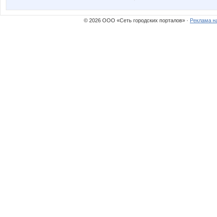
Пируэтта
Яна77
© 2026 ООО «Сеть городских порталов» ·
Реклама н