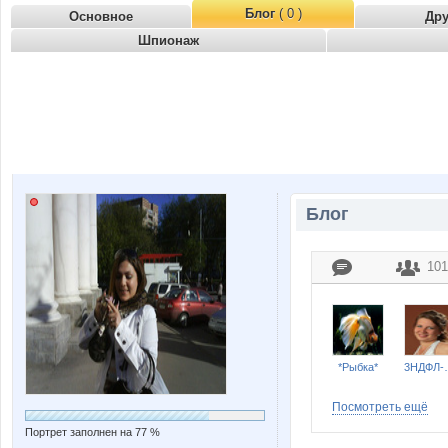
Блог
( 0 )
Основное
Др
Шпионаж
Блог
101
*Рыбка*
3Н
Посмотреть ещё
Портрет заполнен на 77 %